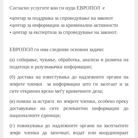
Согласно услугите кои ги нуди ЕВРОПОЛ е
•центар за поддршка за спроведување на законот
•центар за информации за криминални активности
• центар за експертиза за спроведување на законот.
ЕВРОПОЛ ги има следниве основни задачи:
(а) собирање, чување, обработка, анализа и размена на
податоци и разузнавачки информации;
(б) достава на известувања до надлежните органи на
земјите членки за информации што ги засегаат и за
сите откриени врски меѓу кривичните дела;
(в) помош за истраги во земјите членки, особено преку
доставување на сите релевантни информации до
националните единици;
(г) повикувања до надлежните органи на засегнатите
земји членки да започнат, водат или координираат