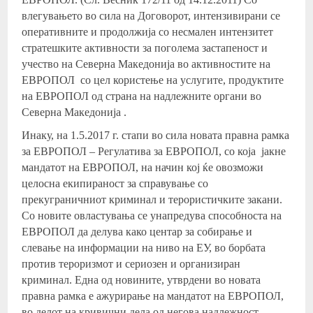
влегувањето во сила на Договорот, интензивирани се
оперативните и продолжија со несмален интензитет
стратешките активности за поголема застапеност и
учество на Северна Македонија во активностите на
ЕВРОПОЛ со цел користење на услугите, продуктите
на ЕВРОПОЛ од страна на надлежните органи во
Северна Македонија .
Инаку, на 1.5.2017 г. стапи во сила новата правна рамка
за ЕВРОПОЛ – Регулатива за ЕВРОПОЛ, со која јакне
мандатот на ЕВРОПОЛ, на начин кој ќе овозможи
целосна екипираност за справување со
прекуграничниот криминал и терористичките закани.
Со новите овластувања се унапредува способноста на
ЕВРОПОЛ да делува како центар за собирање и
слевање на информации на ниво на ЕУ, во борбата
против тероризмот и сериозен и организиран
криминал. Една од новините, утврдени во новата
правна рамка е ажурирање на мандатот на ЕВРОПОЛ,
во делот на кривични дела од негова надлежност