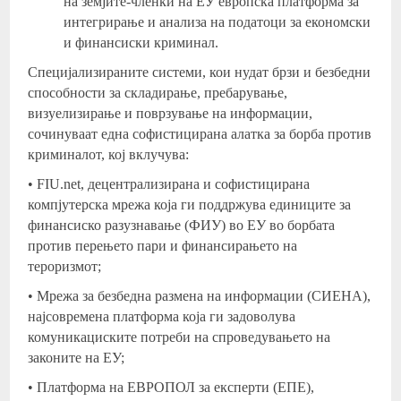
на земјите-членки на ЕУ европска платформа за
интегрирање и анализа на податоци за економски
и финансиски криминал.
Специјализираните системи, кои нудат брзи и безбедни
способности за складирање, пребарување,
визуелизирање и поврзување на информации,
сочинуваат една софистицирана алатка за борба против
криминалот, кој вклучува:
• FIU.net, децентрализирана и софистицирана
компјутерска мрежа која ги поддржува единиците за
финансиско разузнавање (ФИУ) во ЕУ во борбата
против перењето пари и финансирањето на
тероризмот;
• Мрежа за безбедна размена на информации (СИЕНА),
најсовремена платформа која ги задоволува
комуникациските потреби на спроведувањето на
законите на ЕУ;
• Платформа на ЕВРОПОЛ за експерти (EПE),