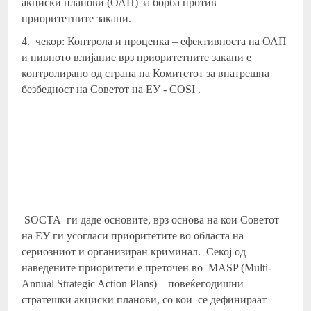
акциски планови (ОАП) за борба против
приоритетните закани.
4. чекор: Контрола и проценка – ефективноста на ОАП
и нивното влијание врз приоритетните закани е
контролирано од страна на Комитетот за внатрешна
безбедност на Советот на ЕУ - COSI .
SOCTA ги даде основите, врз основа на кои Советот
на ЕУ ги усогласи приоритетите во областа на
сериозниот и организиран криминал. Секој од
наведените приоритети е преточен во MASP (Multi-
Annual Strategic Action Plans) – повеќегодишни
стратешки акциски планови, со кои се дефинираат