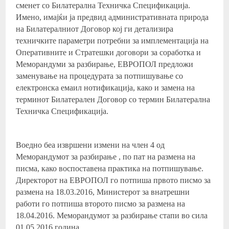
сменет со Билатерална Техничка Спецификација.
Имено, имајќи ја предвид административната природа
на Билатералниот Договор кој ги детализира
техничките параметри потребни за имплементација на
Оперативните и Стратешки договори за соработка и
Меморандуми за разбирање, ЕВРОПОЛ предложи
заменување на процедурата за потпишување со
електронска емаил нотификација, како и замена на
терминот Билатерален Договор со термин Билатерална
Техничка Спецификација.
Воедно беа извршени измени на член 4 од
Меморандумот за разбирање , по пат на размена на
писма, како воспоставена практика на потпишување.
Директорот на ЕВРОПОЛ го потпиша првото писмо за
размена на 18.03.2016, Министерот за внатрешни
работи го потпиша второто писмо за размена на
18.04.2016. Меморандумот за разбирање стапи во сила
01.05.2016 година.