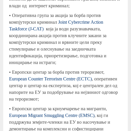
влади од интернет криминал;
• Оперативна група за акција за борба против
компјутерски криминал
Joint Cybercrime Action
Taskforce (J-CAT)
која ја води разузнавачката,
координирана акција против клучните закани за
компјутерски криминал и врвните цели преку
стимулирање и олеснување на заедничката
идентификација, приоретизирање, подготовка и
иницирање на истраги;
• Европски центар за борба против тероризмот,
European Counter Terrorism Centre (ECTC)
, оперативен
центар и центар на експертиза, кој е централен дел од
напорите на ЕУ за подобрување на нејзиниот одговор
на тероризмот;
• Европски центар за криумчарење на мигранти,
European Migrant Smuggling Centre (EMSC)
, кој ги
поддржува земјите-членки на ЕУ во насочување и
демонтирање на комплексни и софистицирани