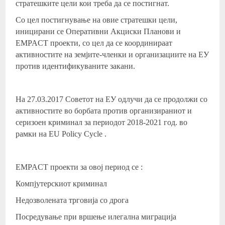
стратешките цели кои треба да се постигнат.
Со цел постигнување на овие стратешки цели,
иницирани се Оперативни Акциски Планови и
EMPACT проекти, со цел да се координираат
активностите на земјите-членки и организациите на ЕУ
против идентификуваните закани.
На 27.03.2017 Советот на ЕУ одлучи да се продолжи со
активностите во борбата против организираниот и
серизоен криминал за периодот 2018-2021 год. во
рамки на EU Policy Cycle .
EMPACT проекти за овој период се :
Компјутерскиот криминал
Недозволената трговија со дрога
Посредување при вршење илегална миграција