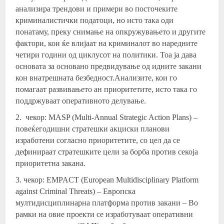
анализира трендови и примери во посточеките
криминалистички податоци, но исто така оди
понатаму, преку снимање на опкружувањето и другите
фактори, кои ќе влијаат на криминалот во наредните
четири години од циклусот на политики. Тоа ја дава
основата за основано предвидување од идните закани
кон внатрешната безбедност.Анализите, кои го
помагаат развивањето ан приоритетите, исто така го
поддржуваат оперативното делување.
2. чекор: MASP (Multi-Annual Strategic Action Plans) –
повеќегодишни стратешки акциски планови
изработени согласно приоритетите, со цел да се
дефинираат стратешките цели за борба против секоја
приоритетна закана.
3. чекор: EMPACT (European Multidisciplinary Platform
against Criminal Threats) – Европска
мултидисциплинарна платформа против закани – Во
рамки на овие проекти се изработуваат оперативни