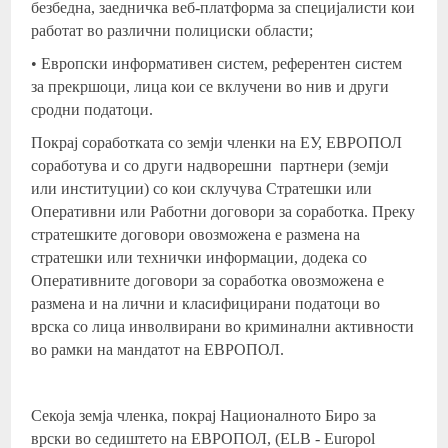
безбедна, заедничка веб-платформа за специјалисти кои
работат во различни полициски области;
• Европски информативен систем, референтен систем
за прекршоци, лица кои се вклучени во нив и други
сродни податоци.
Покрај соработката со земји членки на ЕУ, ЕВРОПОЛ
соработува и со други надворешни партнери (земји
или институции) со кои склучува Стратешки или
Оперативни или Работни договори за соработка. Преку
стратешките договори овозможена е размена на
стратешки или технички информации, додека со
Оперативните договори за соработка овозможена е
размена и на лични и класифицирани податоци во
врска со лица инволвирани во криминални активности
во рамки на мандатот на ЕВРОПОЛ.
Секоја земја членка, покрај Националното Биро за
врски во седиштето на ЕВРОПОЛ, (ELB - Europol