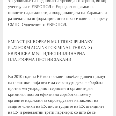
за сузбивање на недозволена трговија со хероин, во кој
учествуваа и ЕВРОПОЛ и Евроџаст во рамки на
нивните надлежности, а координацијата на барањата и
размената на информации, исто така се одвиваше преку
СМПС-Одделение за ЕВРОПОЛ.
EMPACT (EUROPEAN MULTIDISCIPLINARY
PLATFORM AGAINST CRIMINAL THREATS)
ЕВРОПСКА МУЛТИДИСЦИПЛИНАРНА
ПЛАТФОРМА ПРОТИВ ЗАКАНИ
Во 2010 година ЕУ воспостави повеќегодишен циклус
на политики, чија цел е да се осигура дека во борбата
против меѓународниот сериозен и организиран
криминал постои ефективна соработка помеѓу
органите надлежни за спроведување на законот на
земјите-членки на ЕУ, институциите на ЕУ, агенциите
на ЕУ и релевантни трети партнери; со што ќе се