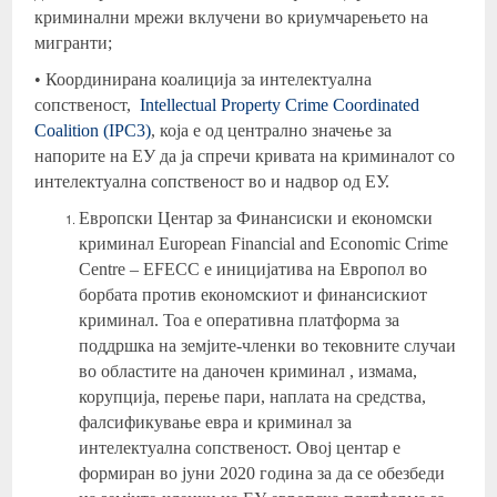
криминални мрежи вклучени во криумчарењето на
мигранти;
• Координирана коалиција за интелектуална
сопственост,
Intellectual Property Crime Coordinated
Coalition (IPC3)
, која е од централно значење за
напорите на ЕУ да ја спречи кривата на криминалот со
интелектуална сопственост во и надвор од ЕУ.
Европски Центар за Финансиски и економски
криминал European Financial and Economic Crime
Centre – EFECC е иницијатива на Европол во
борбата против економскиот и финансискиот
криминал. Тоа е оперативна платформа за
поддршка на земјите-членки во тековните случаи
во областите на даночен криминал , измама,
корупција, перење пари, наплата на средства,
фалсификување евра и криминал за
интелектуална сопственост. Овој центар е
формиран во јуни 2020 година за да се обезбеди