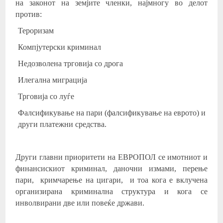
на законот на земјите членки, најмногу во делот
против:
Тероризам
Компјутерски криминал
Недозволена трговија со дрога
Илегална миграција
Трговија со луѓе
Фалсификување на пари (фалсификување на еврото) и
други платежни средства.
Други главни приоритети на ЕВРОПОЛ се имотниот и
финансискиот криминал, даночни измами, перење
пари, кримчарење на цигари, и тоа кога е вклучена
организирана криминална структура и кога се
инволвирани две или повеќе држави.