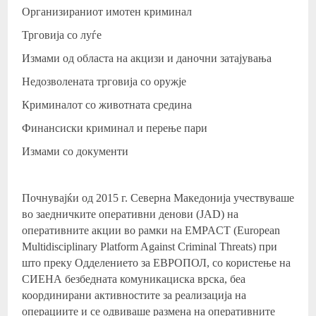
Организираниот имотен криминал
Трговија со луѓе
Измами од областа на акцизи и даночни затајувања
Недозволената трговија со оружје
Криминалот со животната средина
Финансиски криминал и перење пари
Измами со документи
Почнувајќи од 2015 г. Северна Македонија учествуваше
во заедничките оперативни денови (JAD) на
оперативните акции во рамки на EMPACT (European
Multidisciplinary Platform Against Criminal Threats) при
што преку Одделението за ЕВРОПОЛ, со користење на
СИЕНА безбедната комуникациска врска, беа
координирани активностите за реализација на
операциите и се одвиваше размена на оперативните