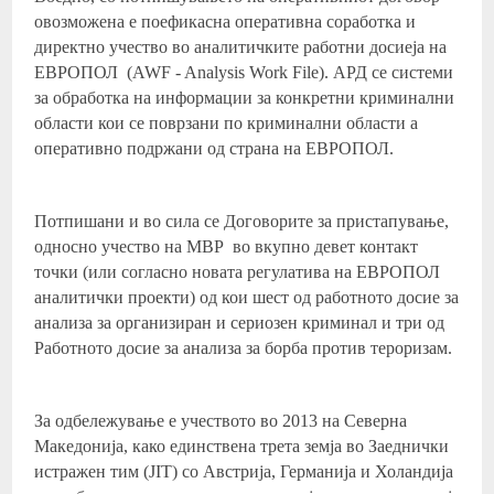
овозможена е поефикасна оперативна соработка и
директно учество во аналитичките работни досиеја на
ЕВРОПОЛ (AWF - Analysis Work File). АРД се системи
за обработка на информации за конкретни криминални
области кои се поврзани по криминални области а
оперативно подржани од страна на ЕВРОПОЛ.
Потпишани и во сила се Договорите за пристапување,
односно учество на МВР во вкупно девет контакт
точки (или согласно новата регулатива на ЕВРОПОЛ
аналитички проекти) од кои шест од работното досие за
анализа за организиран и сериозен криминал и три од
Работното досие за анализа за борба против тероризам.
За одбележување е учеството во 2013 на Северна
Македонија, како единствена трета земја во Заеднички
истражен тим (JIT) со Австрија, Германија и Холандија