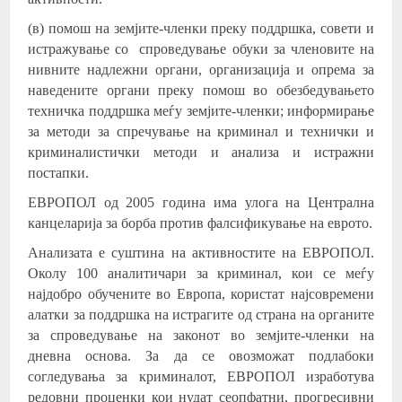
(в) помош на земјите-членки преку поддршка, совети и
истражување со спроведување обуки за членовите на
нивните надлежни органи, организација и опрема за
наведените органи преку помош во обезбедувањето
техничка поддршка меѓу земјите-членки; информирање
за методи за спречување на криминал и технички и
криминалистички методи и анализа и истражни
постапки.
ЕВРОПОЛ од 2005 година има улога на Централна
канцеларија за борба против фалсификување на еврото.
Анализата е суштина на активностите на ЕВРОПОЛ.
Околу 100 аналитичари за криминал, кои се меѓу
најдобро обучените во Европа, користат најсовремени
алатки за поддршка на истрагите од страна на органите
за спроведување на законот во земјите-членки на
дневна основа. За да се овозможат подлабоки
согледувања за криминалот, ЕВРОПОЛ изработува
редовни проценки кои нудат сеопфатни, прогресивни