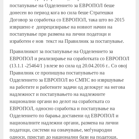
постапување на Одделението за ЕВРОПОЛ беше
донесен во период кога во сила беше Стратешки
Договор за соработка со ЕВРОПОЛ, така што во 2015
извршено е допрецизирање на новиот начин на
постапување при размена на лични податоци и
изработен е нов текст на Правилник за постапување.
Правилникот за постапување на Одделението за
ЕВРОПОЛ и реализирање на соработката со ЕВРОПОЛ
(13.1.1 -25464/1 ) влезе во сила од 20.04.2016 г.. Со овој
Правилник се пропишува постапувањето на
Одделението за ЕВРОПОЛ во СМПС во извршување
на работите и работните задачи од делокруг на негова
надлежност и постапувањето на надлежните
национални органи во делот на соработката со
ЕВРОПОЛ, односно соработка и постапување на
Одделението по барања доставени од ЕВРОПОЛ и
националните надлежни органи, размена на лични
податоци, системи на означување, меѓународни
односи, пристап до национални бази на податоци,