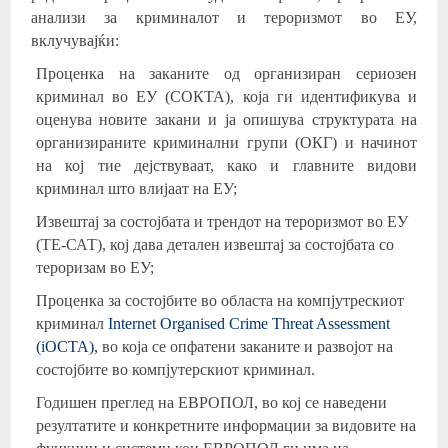
анализи за криминалот и тероризмот во ЕУ,
вклучувајќи:
Проценка на заканите од организиран сериозен
криминал во ЕУ (СОКТА), која ги идентификува и
оценува новите закани и ја опишува структурата на
организираните криминални групи (ОКГ) и начинот
на кој тие дејствуваат, како и главните видови
криминал што влијаат на ЕУ;
Извештај за состојбата и трендот на тероризмот во ЕУ
(ТЕ-САТ), кој дава детален извештај за состојбата со
тероризам во ЕУ;
Проценка за состојбите во областа на компјутрескиот
криминал
Internet Organised Crime Threat Assessment
(iOCTA),
во која се опфатени заканите и развојот на
состојбите во компјутерскиот криминал.
Годишен преглед на ЕВРОПОЛ, во кој се наведени
резултатите и конкретните информации за видовите на