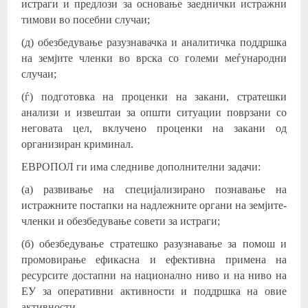
истраги и предлози за основање заеднички истражни
тимови во посебни случаи;
(д) обезбедување разузнавачка и аналитичка поддршка
на земјите членки во врска со големи меѓународни
случаи;
(ѓ) подготовка на проценки на закани, стратешки
анализи и извештаи за општи ситуации поврзани со
неговата цел, вклучено проценки на закани од
организиран криминал.
ЕВРОПОЛ ги има следниве дополнителни задачи:
(а) развивање на специјализирано познавање на
истражните постапки на надлежните органи на земјите-
членки и обезбедување совети за истраги;
(б) обезбедување стратешко разузнавање за помош и
промовирање ефикасна и ефективна примена на
ресурсите достапни на национално ниво и на ниво на
ЕУ за оперативни активности и поддршка на овие
активности.