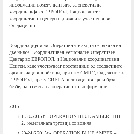
информации помеѓу центрите за оперативна
координација во ЕВРОПОЛ, Националните
координативни центри и државите учеснички во
Операцијата.
Координацијата на Оперативните акции се одвива на
две нивоа- Координативен Регионален Оперативен
Центар во ЕВРОПОЛ, и Национални координативни
Центри, каде учествуваат преставници од соодветните
организиациони облици, при што СМПС, Одделение за
ЕВРОПОЛ, преку СИЕНА апликацијата врши брза
безбедна размена на оперативните информации
2015
1-3.6.2015 г. - ОPERATION BLUE AMBER - HIT
2, нелегалната трговија со возила
23-24.6.2015г.- ОPERATION BLUE AMBER –