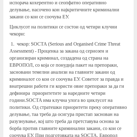
испорача кохерентно и сеопфатно оперативно
делување, насочено кон најкритичните криминални
закани со кои се соочува ЕУ.
Циклусот на политики се состои од четири клучни
чекори:
1. чекор: SOCTA (Serious and Organised Crime Threat
Assessment) - Проценка за закана од сериозен и
организиран криминал, создадена од страна на
ЕВРОПОЛ, со која се понудија пакет на препораки,
засновани темелни анализи на главните закани од
криминалот со кои се соочува ЕУ. Советот за правда и
внатрешни работи ги користи овие препораки за да ги
дефинира приоритетите за наредните четири
години.SOCTA има клучна улога во циклусот на
политики. Од стратешки приоритети преку оперативно
делување, таа треба да осигура пристап заснован на
разузнување, кој што треба да претставува основа за
борба против главните криминални закани, со кои се
соочува ЕУ. При подготовката на SOCTA, Европол