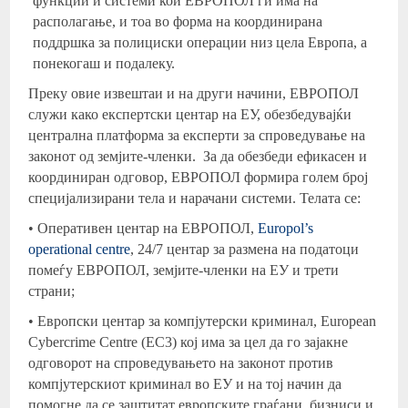
функции и системи кои ЕВРОПОЛ ги има на
располагање, и тоа во форма на координирана
поддршка за полициски операции низ цела Европа, а
понекогаш и подалеку.
Преку овие извештаи и на други начини, ЕВРОПОЛ
служи како експертски центар на ЕУ, обезбедувајќи
централна платформа за експерти за спроведување на
законот од земјите-членки. За да обезбеди ефикасен и
координиран одговор, ЕВРОПОЛ формира голем број
специјализирани тела и нарачани системи. Телата се:
• Оперативен центар на ЕВРОПОЛ,
Europol’s
operational centre
, 24/7 центар за размена на податоци
помеѓу ЕВРОПОЛ, земјите-членки на ЕУ и трети
страни;
• Европски центар за компјутерски криминал, European
Cybercrime Centre (EC3) кој има за цел да го зајакне
одговорот на спроведувањето на законот против
компјутерскиот криминал во ЕУ и на тој начин да
помогне да се заштитат европските граѓани, бизниси и