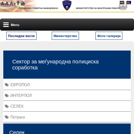
A-
A
А+
РЕПУБЛИКА СЕВЕРНА МАКЕДОНИЈА
МИНИСТЕРСТВО ЗА ВНАТРЕШНИ РАБОТИ
Menu
Последни вести
Министерство
Фото галерија
Сектор за меѓународна полициска
соработка
ЕВРОПОЛ
ИНТЕРПОЛ
СЕЛЕК
Потраги
Селек