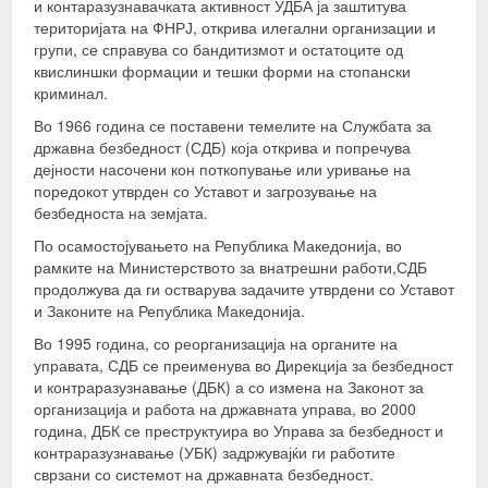
и контаразузнавачката активност УДБА ја заштитува
територијата на ФНРЈ, открива илегални организации и
групи, се справува со бандитизмот и остатоците од
квислиншки формации и тешки форми на стопански
криминал.
Во 1966 година се поставени темелите на Службата за
државна безбедност (СДБ) која открива и попречува
дејности насочени кон поткопување или уривање на
поредокот утврден со Уставот и загрозување на
безбедноста на земјата.
По осамостојувањето на Република Македонија, во
рамките на Министерството за внатрешни работи,СДБ
продолжува да ги остварува задачите утврдени со Уставот
и Законите на Република Македонија.
Во 1995 година, со реорганизација на органите на
управата, СДБ се преименува во Дирекција за безбедност
и контраразузнавање (ДБК) а со измена на Законот за
организација и работа на државната управа, во 2000
година, ДБК се преструктуира во Управа за безбедност и
контраразузнавање (УБК) задржувајќи ги работите
сврзани со системот на државната безбедност.