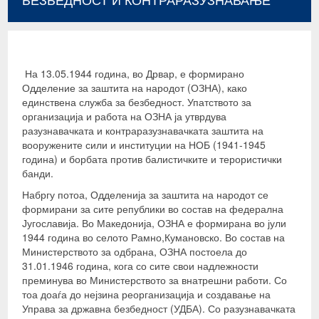
БЕЗБЕДНОСТ И КОНТРАРАЗУЗНАВАЊЕ
На 13.05.1944 година, во Дрвар, е формирано
Одделение за заштита на народот (ОЗНА), како
единствена служба за безбедност. Упатството за
организација и работа на ОЗНА ја утврдува
разузнавачката и контраразузнавачката заштита на
вооружените сили и институции на НОБ (1941-1945
година) и борбата против балистичките и терористички
банди.
Набргу потоа, Одделенија за заштита на народот се
формирани за сите републики во состав на федерална
Југославија. Во Македонија, ОЗНА е формирана во јули
1944 година во селото Рамно,Кумановско. Во состав на
Министерството за одбрана, ОЗНА постоела до
31.01.1946 година, кога со сите свои надлежности
преминува во Министерството за внатрешни работи. Со
тоа доаѓа до нејзина реорганизација и создавање на
Управа за државна безбедност (УДБА). Со разузнавачката