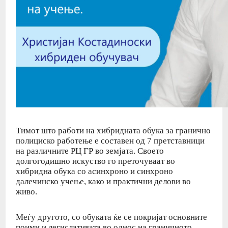
Тимот што работи на хибридната обука за гранично
полициско работење е составен од 7 претставници
на различните РЦ ГР во земјата. Своето
долгогодишно искуство го преточуваат во
хибридна обука со асинхроно и синхроно
далечинско учење, како и практични делови во
живо.
Меѓу другото, со обуката ќе се покријат основните
поими и легислативата во однос на граничното