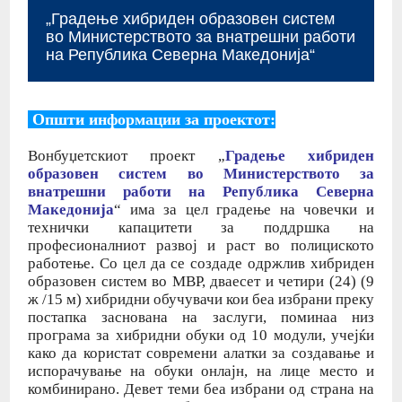
„Градење хибриден образовен систем
во Министерството за внатрешни работи
на Република Северна Македонија“
Општи информации за проектот:
Вонбуџетскиот проект „
Градење хибриден
образовен систем во Министерството за
внатрешни работи на Република Северна
Македонија
“ има за цел градење на човечки и
технички капацитети за поддршка на
професионалниот развој и раст во полициското
работење. Со цел да се создаде одржлив хибриден
образовен систем во МВР, дваесет и четири (24) (9
ж /15 м) хибридни обучувачи кои беа избрани преку
постапка заснована на заслуги, поминаа низ
програма за хибридни обуки од 10 модули, учејќи
како да користат современи алатки за создавање и
испорачување на обуки онлајн, на лице место и
комбинирано. Девет теми беа избрани од страна на