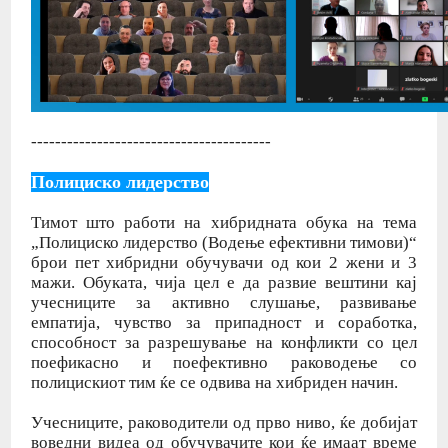
----------------------------------------
Полициско лидерство
Тимот што работи на хибридната обука на тема
„Полициско лидерство (Водење ефективни тимови)“
брои пет хибридни обучувачи од кои 2 жени и 3
мажи. Обуката, чија цел е да развие вештини кај
учесниците за активно слушање, развивање
емпатија, чувство за припадност и соработка,
способност за разрешување на конфликти со цел
поефикасно и поефективно раководење со
полицискиот тим ќе се одвива на хибриден начин.
Учесниците, раководители од прво ниво, ќе добијат
воведни видеа од обучувачите кои ќе имаат време