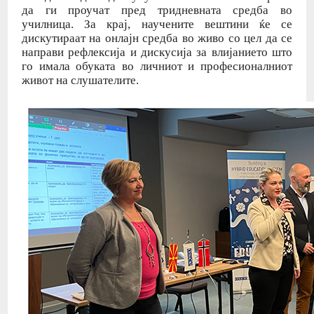
да ги проучат пред тридневната средба во
училница. За крај, научените вештини ќе се
дискутираат на онлајн средба во живо со цел да се
направи рефлексија и дискусија за влијанието што
го имала обуката во личниот и професионалниот
живот на слушателите.