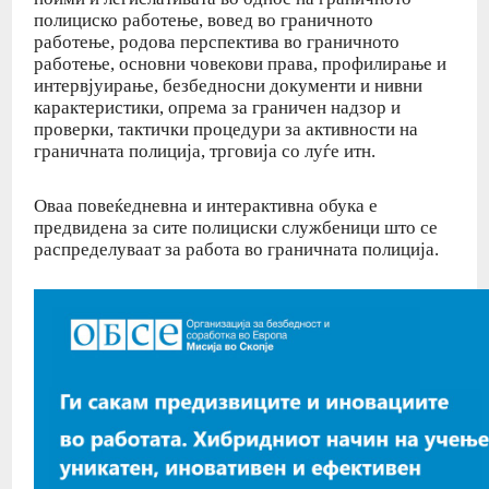
полициско работење, вовед во граничното
работење, родова перспектива во граничното
работење, основни човекови права, профилирање и
интервјуирање, безбедносни документи и нивни
карактеристики, опрема за граничен надзор и
проверки, тактички процедури за активности на
граничната полиција, трговија со луѓе итн.
Оваа повеќедневна и интерактивна обука е
предвидена за сите полициски службеници што се
распределуваат за работа во граничната полиција.