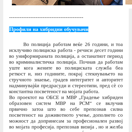
------------------------------------------
Профили на хибридни обучувачи
Во полиција работам веќе 26 години, и тоа
исклучиво полициска работа - речиси десет години
во униформираната полиција, а останатиот период
во криминалистичка полиција. Почнав да работам
уште кога жените во полициската служба беа
реткост и, низ годините, покрај стекнувањето на
стручното знаење, градев интегритет и авторитет
надминувајќи предрасуди и стереотипи, пред сѐ со
константна посветеност на мојата работа.
Во проектот на ОБСЕ и МВР „Градење хибриден
образовен систем МВР на РСМ“ се вклучив
првично затоа што во себе препознав силна
посветеност на доживотното учење, дополнето со
можност да допринесам за професионален развој
во мојата професија. препознав визија , но и желба