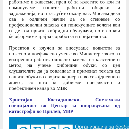
работиме и живееме, пред сѐ за колегите со кои ги
поминуваме нашите работни обврски и
задолженија, но и за луѓето околу нас. Мислам дека
ова е одличен начин да се стекнеме со
професионални знаења од поискусните колеги кои
се дел од првите хибридни обучувачи, но и со кои
ќе оформиме трајна соработка и пријателство.
Проектов е клучен за внесување новитети за
полесно и поефикасно учење во Министерството за
внатрешни работи, односно замена на класичниот
метод на учење хибридни обуки, со цел
слушателите да ја совладаат и применат темата од
нашите обуки во својата кариера и во секојдневниот
живот, со што ќе добиеме поефикасен и
поефективен кадар во МВР.
Христијан Костадиноски, Системски
специјалист во Центар за опоравување од
катастрофи во Прилеп, МВР