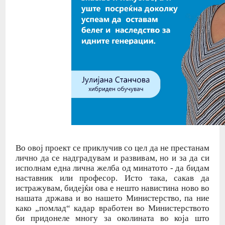
Во овој проект се приклучив со цел да не престанам
лично да се надградувам и развивам, но и за да си
исполнам една лична желба од минатото - да бидам
наставник или професор. Исто така, сакав да
истражувам, бидејќи ова е нешто навистина ново во
нашата држава и во нашето Министерство, па ние
како „помлад“ кадар вработен во Министерството
би придонеле многу за околината во која што