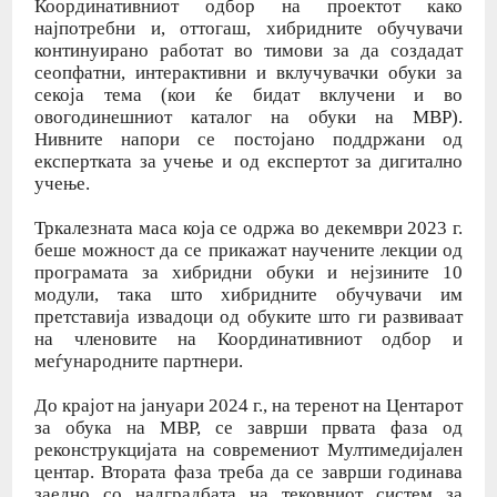
Координативниот одбор на проектот како
најпотребни и, оттогаш, хибридните обучувачи
континуирано работат во тимови за да создадат
сеопфатни, интерактивни и вклучувачки обуки за
секоја тема (кои ќе бидат вклучени и во
овогодинешниот каталог на обуки на МВР).
Нивните напори се постојано поддржани од
експертката за учење и од експертот за дигитално
учење.
Тркалезната маса која се одржа во декември 2023 г.
беше можност да се прикажат научените лекции од
програмата за хибридни обуки и нејзините 10
модули, така што хибридните обучувачи им
претставија извадоци од обуките што ги развиваат
на членовите на Координативниот одбор и
меѓународните партнери.
До крајот на јануари 2024 г., на теренот на Центарот
за обука на МВР, се заврши првата фаза од
реконструкцијата на современиот Мултимедијален
центар. Втората фаза треба да се заврши годинава
заедно со надградбата на тековниот систем за