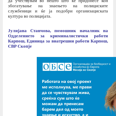
да учествувам во нешто што ќе придонесе кон
збогатување на знаењето на полициските
службеници и ќе ја подобри организациската
култура во полицијата.
Јулијана Станчова, помошник началник на
Одделението за криминалистички работи
Карпош, Единица за внатрешни работи Карпош,
СВР Скопје
Полициско лидерство