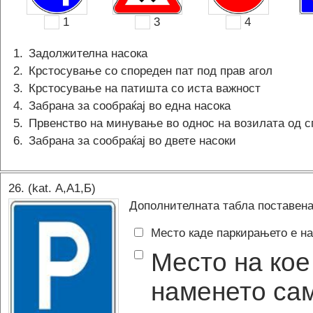
1
3
4
1
.
Задолжителна насока
2
.
Крстосување со спореден пат под прав агол
3
.
Крстосување на патишта со иста важност
4
.
Забрана за сообраќај во една насока
5
.
Првенство на минување во однос на возилата од с
6
.
Забрана за сообраќај во двете насоки
26
. (kat.
А,A1,Б
)
Дополнителната табла поставена 
Место каде паркирањето е на
Место на кое
наменето са