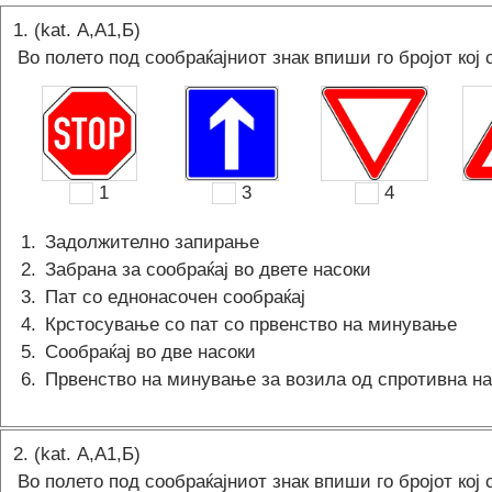
1
. (kat.
А,A1,Б
)
Во полето под сообраќајниот знак впиши го бројот кој 
1
3
4
1
.
Задолжително запирање
2
.
Забрана за сообраќај во двете насоки
3
.
Пат со еднонасочен сообраќај
4
.
Крстосување со пат со првенство на минување
5
.
Сообраќај во две насоки
6
.
Првенство на минување за возила од спротивна на
2
. (kat.
А,A1,Б
)
Во полето под сообраќајниот знак впиши го бројот кој 