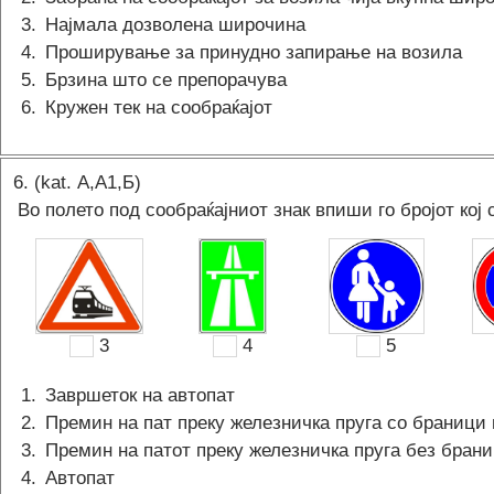
3
.
Најмала дозволена широчина
4
.
Проширување за принудно запирање на возила
5
.
Брзина што се препорачува
6
.
Кружен тек на сообраќајот
6
. (kat.
А,A1,Б
)
Во полето под сообраќајниот знак впиши го бројот кој 
3
4
5
1
.
Завршеток на автопат
2
.
Премин на пат преку железничка пруга со браници
3
.
Премин на патот преку железничка пруга без бран
4
.
Автопат