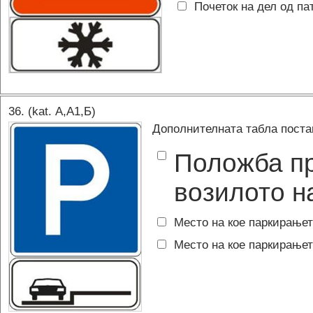
Почеток на дел од па
36
. (kat.
А,A1,Б
)
Дополнителната табла постав
Положба п
возилото н
Место на кое паркирањет
Место на кое паркирањет