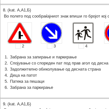
8
. (kat.
А,A1,Б
)
Во полето под сообраќајниот знак впиши го бројот кој 
2
3
4
1
.
Забрана за запирање и паркирање
2
.
Спојување со спореден пат под прав агол од десна
3
.
Задолжително обиколување од десната страна
4
.
Деца на патот
5
.
Патека за пешаци
6
.
Забрана за паркирање
9
. (kat.
А,A1,Б
)