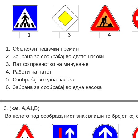
1
3
4
1
.
Обележан пешачки премин
2
.
Забрана за сообраќај во двете насоки
3
.
Пат со првенство на минување
4
.
Работи на патот
5
.
Сообраќај во една насока
6
.
Забрана за сообраќај во една насока
3
. (kat.
А,A1,Б
)
Во полето под сообраќајниот знак впиши го бројот кој 