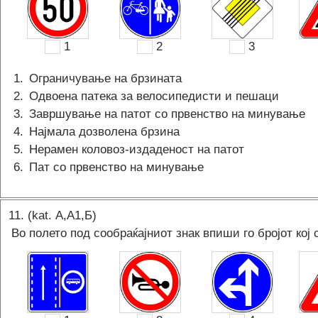
1
2
3
1
.
Ограничување на брзината
2
.
Одвоена патека за велосипедисти и пешаци
3
.
Завршување на патот со првенство на минување
4
.
Најмала дозволена брзина
5
.
Нерамен коловоз-издаденост на патот
6
.
Пат со првенство на минување
11
. (kat.
А,A1,Б
)
Во полето под сообраќајниот знак впиши го бројот кој 