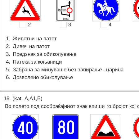
2
3
4
1
.
Животни на патот
2
.
Дивеч на патот
3
.
Предзнак за обиколување
4
.
Патека за коњаници
5
.
Забрана за минување без запирање –царина
6
.
Дозволено обиколување
18
. (kat.
А,A1,Б
)
Во полето под сообраќајниот знак впиши го бројот кој 