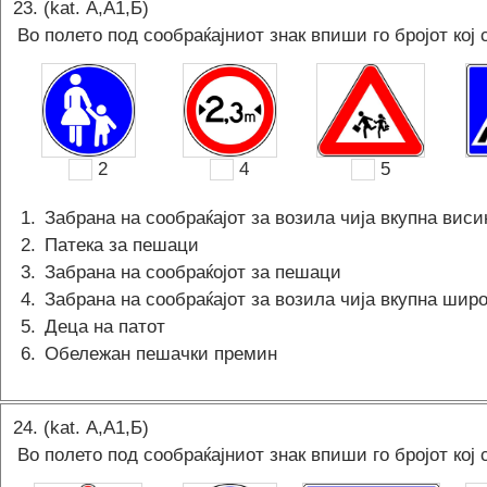
23
. (kat.
А,A1,Б
)
Во полето под сообраќајниот знак впиши го бројот кој 
2
4
5
1
.
Забрана на сообраќајот за возила чија вкупна вис
2
.
Патека за пешаци
3
.
Забрана на сообраќојот за пешаци
4
.
Забрана на сообраќајот за возила чија вкупна ши
5
.
Деца на патот
6
.
Обележан пешачки премин
24
. (kat.
А,A1,Б
)
Во полето под сообраќајниот знак впиши го бројот кој 