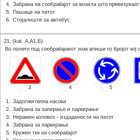
4
.
Забрана на сообраќајот за возила што превезуваа
5
.
Пешаци на патот
6
.
Стојалиште за автобус
21
. (kat.
А,A1,Б
)
Во полето под сообраќајниот знак впиши го бројот кој 
3
4
5
1
.
Задолжителна насока
2
.
Забрана за запирање и паркирање
3
.
Нерамен коловоз - издадености на патот
4
.
Забрана за паркирање
5
.
Кружен тек на сообраќајот