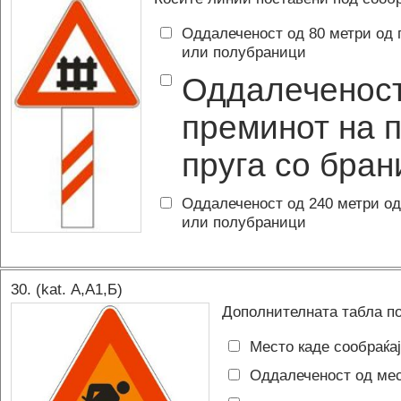
Оддалеченост од 80 метри од 
или полубраници
Оддалеченост
преминот на п
пруга со бра
Оддалеченост од 240 метри од
или полубраници
30
. (kat.
А,A1,Б
)
Дополнителната табла по
Место каде сообраќај
Оддалеченост од мес