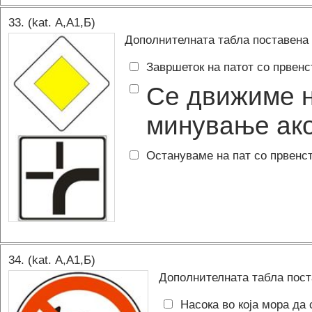
33
. (kat.
А,A1,Б
)
Дополнителната табла поставена 
Завршеток на патот со првен
Се движиме н
минување ако
Остануваме на пат со првенс
34
. (kat.
А,A1,Б
)
Дополнителната табла поста
Насока во која мора да