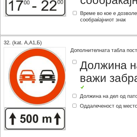
сообраќајн
Време во кое е дозволе
сообраќајниот знак
32
. (kat.
А,A1,Б
)
Дополнителната табла пост
Должина на
важи забр
Должина на дел од пато
Оддалеченост од место