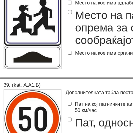
Место на кое има вдлаб
Место на п
опрема за
сообраќајо
Место на кое има органи
39
. (kat.
А,A1,Б
)
Дополнителната табла поста
Пат на кој патничките а
50 км/час
Пат, односн