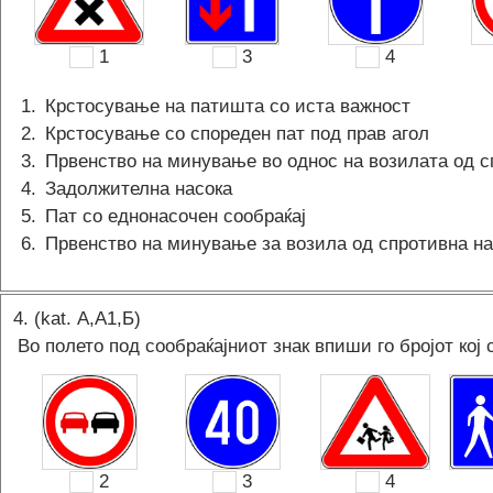
1
3
4
1
.
Крстосување на патишта со иста важност
2
.
Крстосување со спореден пат под прав агол
3
.
Првенство на минување во однос на возилата од с
4
.
Задолжителна насока
5
.
Пат со еднонасочен сообраќај
6
.
Првенство на минување за возила од спротивна на
4
. (kat.
А,A1,Б
)
Во полето под сообраќајниот знак впиши го бројот кој 
2
3
4