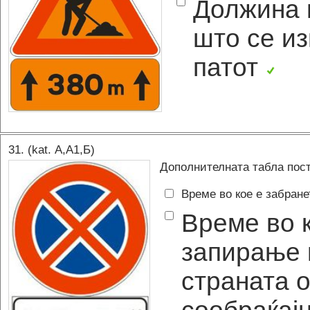
Должина н
што се и
патот
31
. (kat.
А,A1,Б
)
Дополнителната табла пост
Време во кое е забран
Време во 
запирање 
страната о