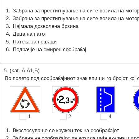
1
.
Забрана за престигнување на сите возила на мото
2
.
Забрана за престигнување на сите возила на мото
3
.
Најмала дозволена брзина
4
.
Деца на патот
5
.
Патека за пешаци
6
.
Подрачје на смирен сообраќај
5
. (kat.
А,A1,Б
)
Во полето под сообраќајниот знак впиши го бројот кој 
1
2
4
1
.
Вкрстосување со кружен тек на сообраќајот
2
.
Забрана на сообраќајот за возила чија вкупна ши