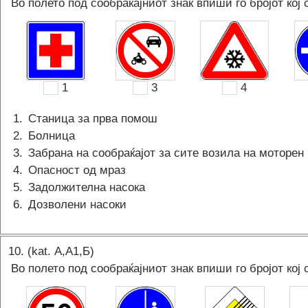
Во полето под сообраќајниот знак впиши го бројот кој 
1
3
4
1
.
Станица за прва помош
2
.
Болница
3
.
Забрана на сообраќајот за сите возила на моторен 
4
.
Опасност од мраз
5
.
Задолжителна насока
6
.
Дозволени насоки
10
. (kat.
А,A1,Б
)
Во полето под сообраќајниот знак впиши го бројот кој 