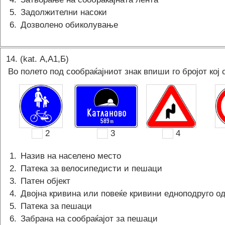
5
.
Задолжителни насоки
6
.
Дозволено обиколување
14
. (kat.
А,A1,Б
)
Во полето под сообраќајниот знак впиши го бројот кој 
2
3
4
1
.
Назив на населено место
2
.
Патека за велосипедисти и пешаци
3
.
Патен објект
4
.
Двојна кривина или повеќе кривини едноподруго од
5
.
Патека за пешаци
6
.
Забрана на сообраќајот за пешаци