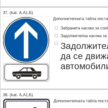
37
. (kat.
А,A1,Б
)
Дополнителната табла постав
Забранета насока за соо
Задолжителна насока за
Задолжител
да се движ
автомобил
38
. (kat.
А,A1,Б
)
Дополнителната табла поста