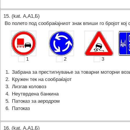
15
. (kat.
А,A1,Б
)
Во полето под сообраќајниот знак впиши го бројот кој 
1
2
3
1
.
Забрана за престигнување за товарни моторни воз
2
.
Кружен тек на сообраќајот
3
.
Лизгав коловоз
4
.
Неутврдена банкина
5
.
Патоказ за аеродром
6
.
Патоказ
16
. (kat.
А,A1,Б
)