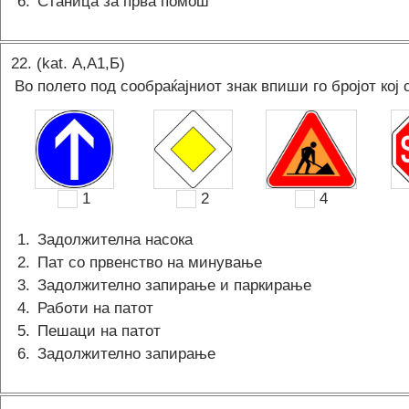
6
.
Станица за прва помош
22
. (kat.
А,A1,Б
)
Во полето под сообраќајниот знак впиши го бројот кој 
1
2
4
1
.
Задолжителна насока
2
.
Пат со првенство на минување
3
.
Задолжително запирање и паркирање
4
.
Работи на патот
5
.
Пешаци на патот
6
.
Задолжително запирање