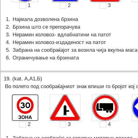
1
2
3
1
.
Најмала дозволена брзина
2
.
Брзина што се препорачува
3
.
Нерамен коловоз- вдлабнатини на патот
4
.
Нерамен коловоз-издаденост на патот
5
.
Забрана на сообраќајот за возила чија вкупна мас
6
.
Ограничување на брзината
19
. (kat.
А,A1,Б
)
Во полето под сообраќајниот знак впиши го бројот кој 
2
3
4