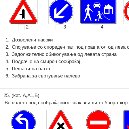
2
3
4
1
.
Дозволени насоки
2
.
Спојување со спореден пат под прав агол од лева 
3
.
Задолжително обиколување од левата страна
4
.
Подрачје на смирен сообраќај
5
.
Пешаци на патот
6
.
Забрана за свртување налево
25
. (kat.
А,A1,Б
)
Во полето под сообраќајниот знак впиши го бројот кој 