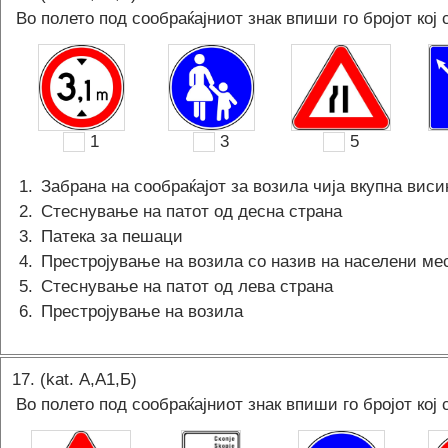
Во полето под сообраќајниот знак впиши го бројот кој 
1
3
5
1
.
Забрана на сообраќајот за возила чија вкупна вис
2
.
Стеснување на патот од десна страна
3
.
Патека за пешаци
4
.
Престројување на возила со назив на населени ме
5
.
Стеснување на патот од лева страна
6
.
Престројување на возила
17
. (kat.
А,A1,Б
)
Во полето под сообраќајниот знак впиши го бројот кој 