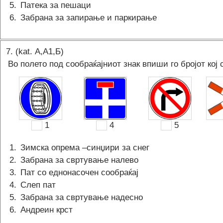
5
.
Патека за пешаци
6
.
Забрана за запирање и паркирање
7
. (kat.
А,A1,Б
)
Во полето под сообраќајниот знак впиши го бројот кој 
1
4
5
1
.
Зимска опрема –синџири за снег
2
.
Забрана за свртување налево
3
.
Пат со еднонасочен сообраќај
4
.
Слеп пат
5
.
Забрана за свртување надесно
6
.
Андреин крст