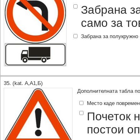
Забрана з
само за т
Забрана за полукружно
35
. (kat.
А,A1,Б
)
Дополнителната табла по
Место каде повремен
Почеток н
постои оп