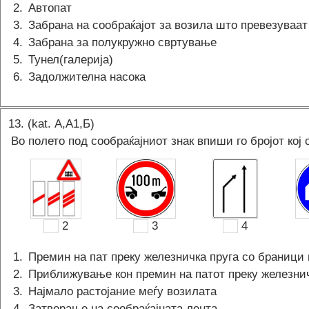
2
.
Автопат
3
.
Забрана на сообраќајот за возила што превезуваа
4
.
Забрана за полукружно свртување
5
.
Тунел(галерија)
6
.
Задолжителна насока
13
. (kat.
А,A1,Б
)
Во полето под сообраќајниот знак впиши го бројот кој 
2
3
4
1
.
Премин на пат преку железничка пруга со браници
2
.
Приближување кон премин на патот преку железни
3
.
Најмало растојание мeѓу возилата
4
.
Затворање на сообраќајната лента