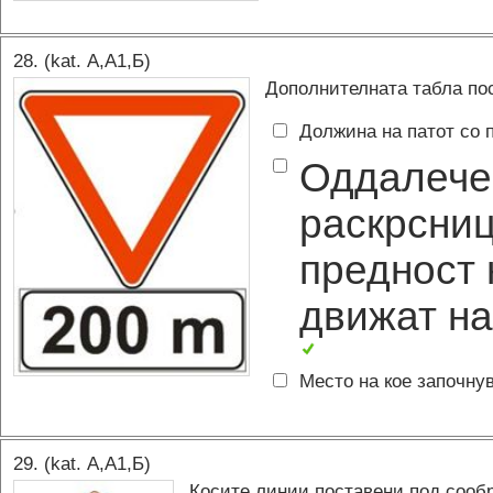
28
. (kat.
А,A1,Б
)
Дополнителната табла пос
Должина на патот со 
Оддалечен
раскрсниц
предност 
движат на 
Место на кое започну
29
. (kat.
А,A1,Б
)
Косите линии поставени под сообр