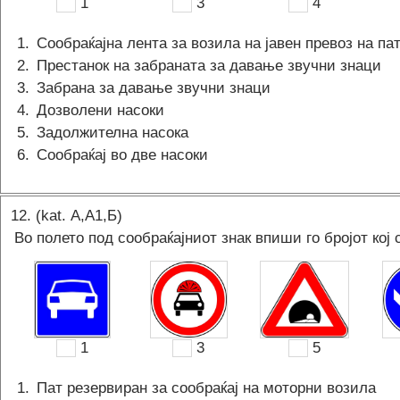
1
3
4
1
.
Сообраќајна лента за возила на јавен превоз на па
2
.
Престанок на забраната за давање звучни знаци
3
.
Забрана за давање звучни знаци
4
.
Дозволени насоки
5
.
Задолжителна насока
6
.
Сообраќај во две насоки
12
. (kat.
А,A1,Б
)
Во полето под сообраќајниот знак впиши го бројот кој 
1
3
5
1
.
Пат резервиран за сообраќај на моторни возила