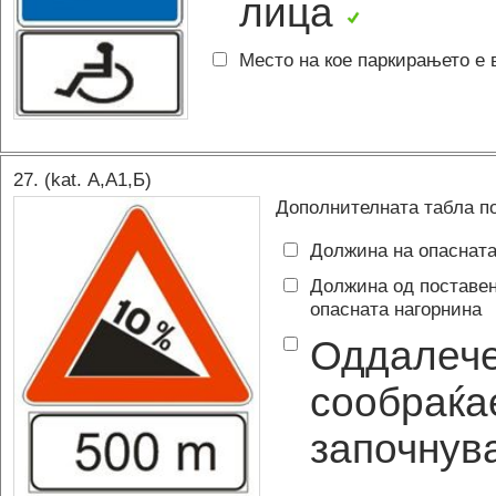
лица
Место на кое паркирањето е 
27
. (kat.
А,A1,Б
)
Дополнителната табла по
Должина на опаснат
Должина од поставен
опасната нагорнина
Оддалече
сообраќае
започнув