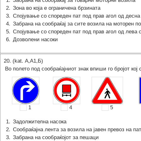
1
.
Забрана на сообраќај за товарни моторни возила
2
.
Зона во која е ограничена брзината
3
.
Спојување со спореден пат под прав агол од десна
4
.
Забрана на сообраќај за сите возила на моторен п
5
.
Спојување со спореден пат под прав агол од лева 
6
.
Дозволени насоки
20
. (kat.
А,A1,Б
)
Во полето под сообраќајниот знак впиши го бројот кој 
1
4
5
1
.
Задолжителна насока
2
.
Сообраќајна лента за возила на јавен превоз на па
3
.
Забрана на сообраќојот за пешаци